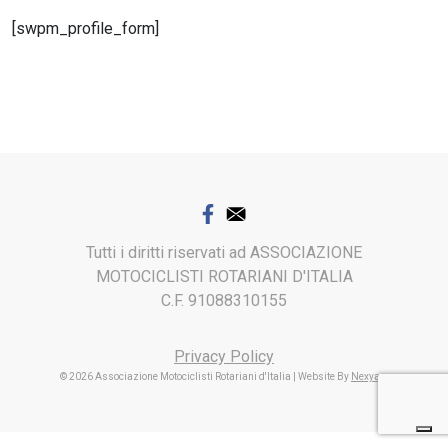
[swpm_profile_form]
Tutti i diritti riservati ad ASSOCIAZIONE
MOTOCICLISTI ROTARIANI D'ITALIA
C.F. 91088310155
Privacy Policy
© 2026 Associazione Motociclisti Rotariani d'Italia
| Website By
Nexya